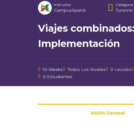
Instructor
Categoría
CampusSpainX
Turismo
Viajes combinados: 
Implementación
10 Weeks
Todos Los Niveles
0 Lección
0 Estudiantes
Visión General