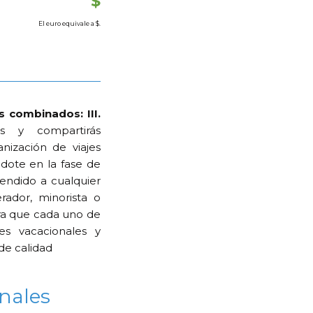
$
El euro equivale a
$.
s combinados: III.
s y compartirás
nización de viajes
dote en la fase de
endido a cualquier
rador, minorista o
ra que cada uno de
es vacacionales y
de calidad
nales