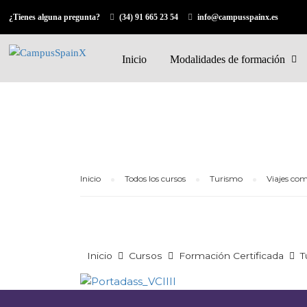
¿Tienes alguna pregunta?
(34) 91 665 23 54
info@campusspainx.es
Inicio
Modalidades de formación
Inicio
Todos los cursos
Turismo
Viajes com
Inicio
Cursos
Formación Certificada
T