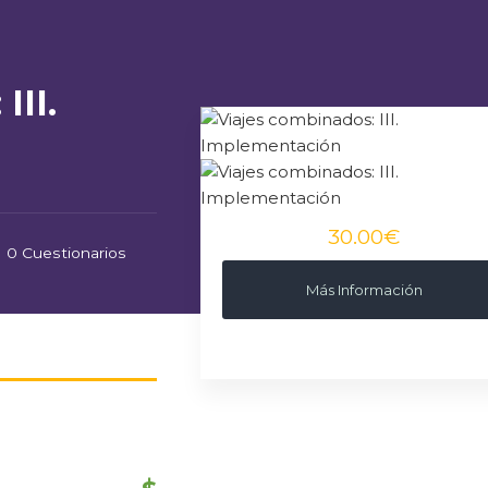
III.
30.00€
0 Cuestionarios
Más Información