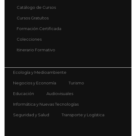
Catálogo de Cursos
Cursos Gratuítos
Formación Certificada
Colecciones
Itinerario Formativo
Ecología y Medioambiente
Negocios y Economía
Turismo
Educación
Audiovisuales
Informática y Nuevas Tecnologías
Seguridad y Salud
Transporte y Logística