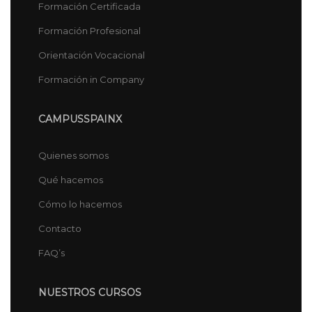
Formación Certificada
Formación Profesional
Orientación Vocacional
Formación in Company
CAMPUSSPAINX
Quienes somos
Qué hacemos
Cómo lo hacemos
Contacto
FAQ’s
NUESTROS CURSOS