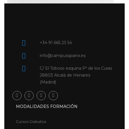
+34 91 665 23 54
info@campusspainx.es
C/ El Toboso esquina Pº de los Curas
28803 Alcalá de Henares
(Madrid)
MODALIDADES FORMACIÓN
Cursos Gratuitos