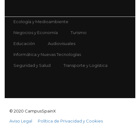
Ecología y Medioambiente
Negocios y Economía
Turismo
Educación
Audiovisuales
Informática y Nuevas Tecnologías
Seguridad y Salud
Transporte y Logística
© 2020 CampusSpainX
Aviso Legal
Política de Privacidad y Cookies