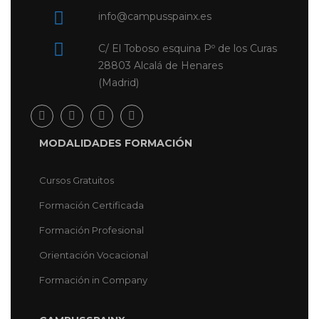
info@campusspainx.es
C/ El Toboso esquina Pº de los Curas
28803 Alcalá de Henares
(Madrid)
MODALIDADES FORMACIÓN
Cursos Gratuitos
Formación Certificada
Formación Profesional
Orientación Vocacional
Formación in Company