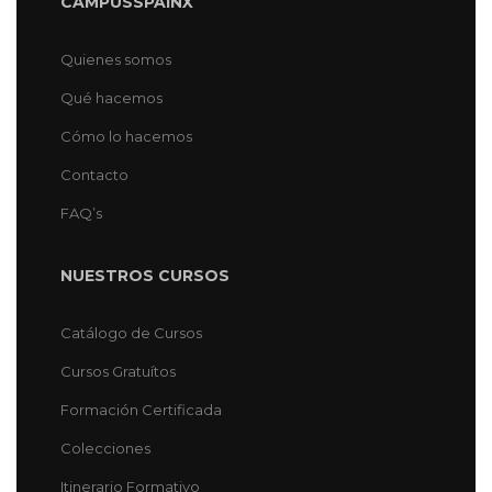
CAMPUSSPAINX
Quienes somos
Qué hacemos
Cómo lo hacemos
Contacto
FAQ’s
NUESTROS CURSOS
Catálogo de Cursos
Cursos Gratuítos
Formación Certificada
Colecciones
Itinerario Formativo