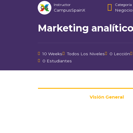
Instructor
Categoría
CampusSpainX
Negocio
Marketing analític
10 Weeks
Todos Los Niveles
0 Lección
0 Estudiantes
Visión General