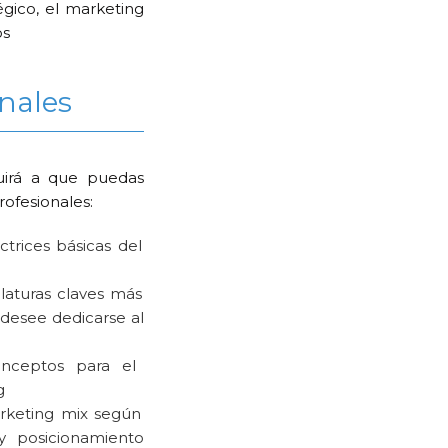
égico, el marketing
os
nales
buirá a que puedas
rofesionales:
ctrices básicas del
laturas claves más
desee dedicarse al
onceptos para el
g
arketing mix según
y posicionamiento