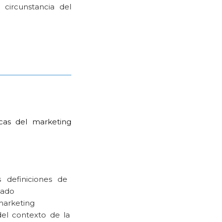
ircunstancia del
cas del marketing
s definiciones de
cado
marketing
del contexto de la