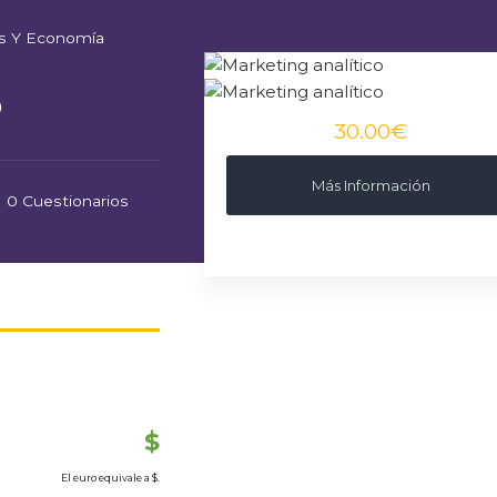
s Y Economía
o
30.00€
Más Información
0 Cuestionarios
$
El euro equivale a
$.