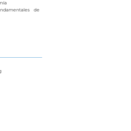
mía
fundamentales de
g