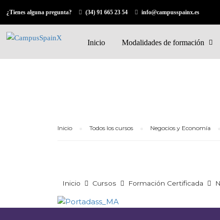
¿Tienes alguna pregunta?
(34) 91 665 23 54
info@campusspainx.es
Inicio
Modalidades de formación
Inicio
Todos los cursos
Negocios y Economía
Inicio
Cursos
Formación Certificada
N