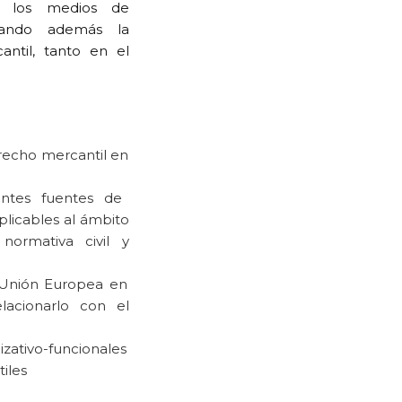
y los medios de
icando además la
antil, tanto en el
erecho mercantil en
rentes fuentes de
plicables al ámbito
ormativa civil y
a Unión Europea en
elacionarlo con el
izativo-funcionales
tiles