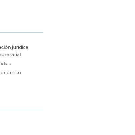
ción jurídica
mpresarial
ídico
conómico