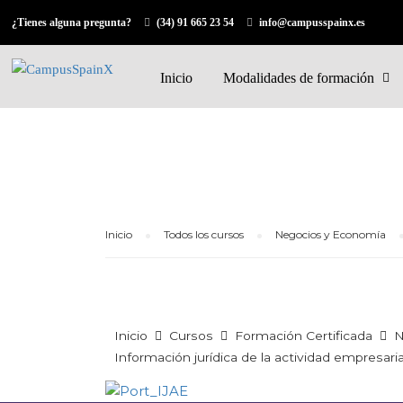
¿Tienes alguna pregunta?
(34) 91 665 23 54
info@campusspainx.es
Inicio
Modalidades de formación
Inicio
Todos los cursos
Negocios y Economía
Inicio
Cursos
Formación Certificada
N
Información jurídica de la actividad empresaria