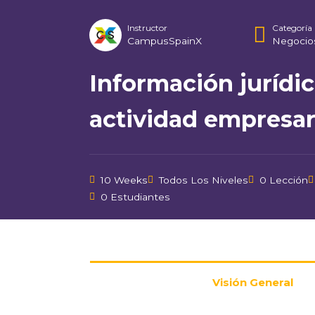
Instructor
Categoría
CampusSpainX
Negocio
Información jurídic
actividad empresar
10 Weeks
Todos Los Niveles
0 Lección
0 Estudiantes
Visión General