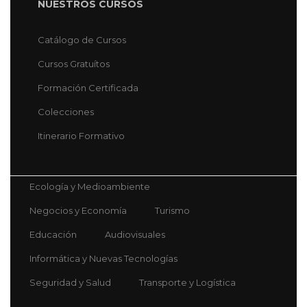
NUESTROS CURSOS
Catálogo de Cursos
Cursos Gratuítos
Formación Certificada
Colecciones
Itinerario Formativo
Ecología y Medioambiente
Negocios y Economía
Turismo
Educación
Audiovisuales
Informática y Nuevas Tecnologías
Seguridad y Salud
Transporte y Logística