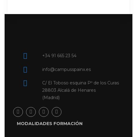
+34 91 665 23 54
info@campusspainx.es
C/ El Toboso esquina Pº de los Curas
28803 Alcalá de Henares
(Madrid)
MODALIDADES FORMACIÓN