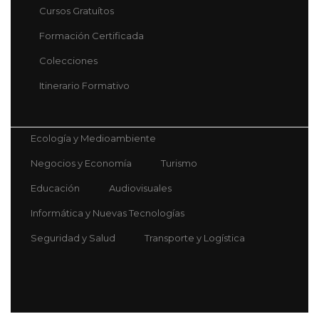
Cursos Gratuítos
Formación Certificada
Colecciones
Itinerario Formativo
Ecología y Medioambiente
Negocios y Economía
Turismo
Educación
Audiovisuales
Informática y Nuevas Tecnologías
Seguridad y Salud
Transporte y Logística