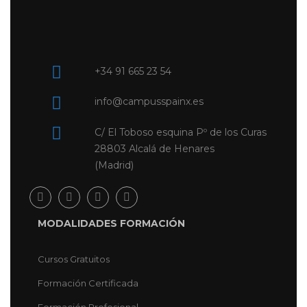
+34 91 665 23 54
info@campusspainx.es
C/ El Toboso esquina Pº de los Curas
28803 Alcalá de Henares
(Madrid)
MODALIDADES FORMACIÓN
Cursos Gratuitos
Formación Certificada
Formación Profesional