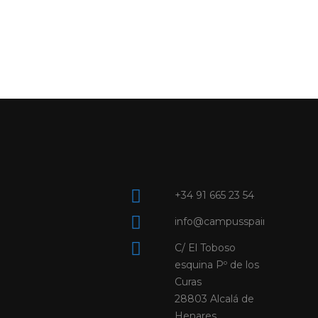
+34 91 665 23 54
info@campusspainx.es
C/ El Toboso
esquina Pº de los
Curas
28803 Alcalá de
Henares