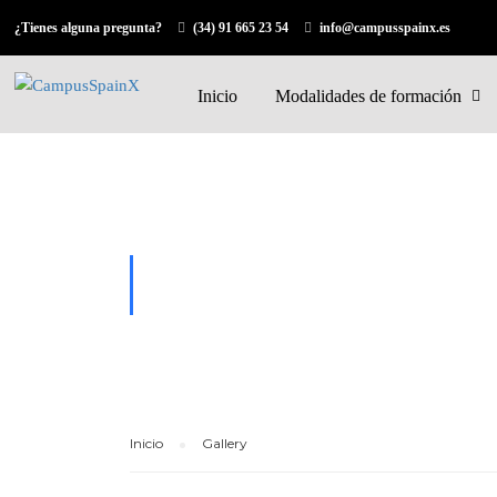
¿Tienes alguna pregunta?
(34) 91 665 23 54
info@campusspainx.es
Inicio
Modalidades de formación
GALLERY
Inicio
Gallery