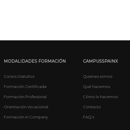
MODALIDADES FORMACIÓN
CAMPUSSPAINX
Cursos Gratuitos
Quienes somos
Formación Certificada
Qué hacemos
Formación Profesional
Cómo lo hacemos
Orientación Vocacional
Contacto
Formación in Company
FAQ’s